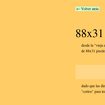
← Volver atrás
88x31
desde la "vieja 
de 88x31 pixele
dado que las di
"cortos" para t