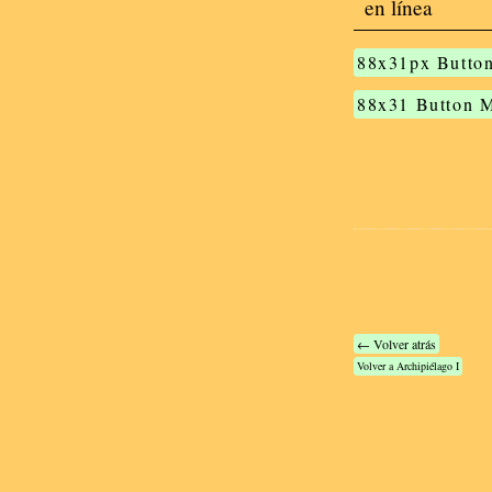
en línea
88x31px Button
88x31 Button 
← Volver atrás
Volver a Archipiélago I