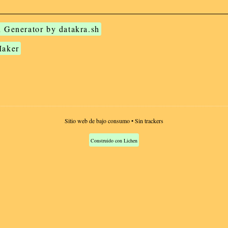
 Generator by datakra.sh
Maker
Sitio web de bajo consumo • Sin trackers
Construido con Lichen